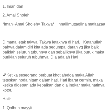
1. Iman dan
2. Amal Sholeh
*Iman+Amal Sholeh= Takwa* _Innalilmuttaqiina mafaazaa_
Dimana letak takwa: Takwa letaknya di hari. _Ketahuilah
bahwa dalam diri kita ada segumpal darah yg jika baik
baiklah seluruh tubuhnya dan sebaliknya jika buruk maka
buriklah seluruh tubuhnya. Dia adalah Hati_
💕Ketika seseorang berbuat khotiah/doa maka Allah
teteskan noda hitam dalam hati. Hati ibarat cermin, maka
ketika didepan ada kebaikan dan dia ingkar maka hatinya
kotor.
Hati:
1. Qolbun mayyit