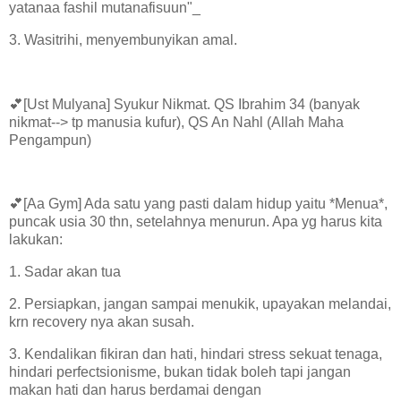
yatanaa fashil mutanafisuun"_
3. Wasitrihi, menyembunyikan amal.
💕[Ust Mulyana] Syukur Nikmat. QS Ibrahim 34 (banyak
nikmat--> tp manusia kufur), QS An Nahl (Allah Maha
Pengampun)
💕[Aa Gym] Ada satu yang pasti dalam hidup yaitu *Menua*,
puncak usia 30 thn, setelahnya menurun. Apa yg harus kita
lakukan:
1. Sadar akan tua
2. Persiapkan, jangan sampai menukik, upayakan melandai,
krn recovery nya akan susah.
3. Kendalikan fikiran dan hati, hindari stress sekuat tenaga,
hindari perfectsionisme, bukan tidak boleh tapi jangan
makan hati dan harus berdamai dengan