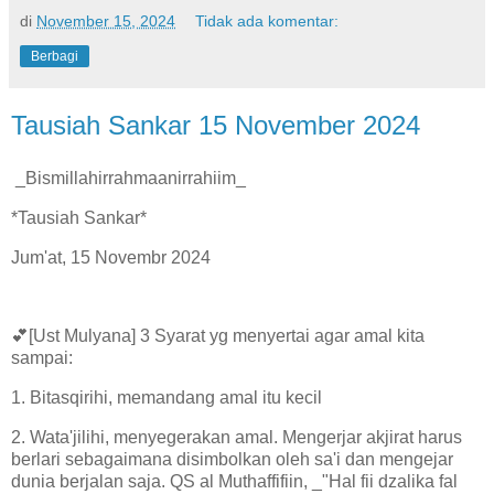
di
November 15, 2024
Tidak ada komentar:
Berbagi
Tausiah Sankar 15 November 2024
_Bismillahirrahmaanirrahiim_
*Tausiah Sankar*
Jum'at, 15 Novembr 2024
💕[Ust Mulyana] 3 Syarat yg menyertai agar amal kita
sampai:
1. Bitasqirihi, memandang amal itu kecil
2. Wata'jilihi, menyegerakan amal. Mengerjar akjirat harus
berlari sebagaimana disimbolkan oleh sa'i dan mengejar
dunia berjalan saja. QS al Muthaffifiin, _"Hal fii dzalika fal